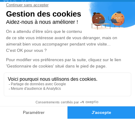
5/5 - 84 avis
Pompes Funèbres Phoenix - Le Choix Funéraire
01 84 14 85 50
phoenix95600@gmail.com
40 Rue du Général Leclerc - 95600 - Eaubonne
4.9/5 - 205 avis
Pompes Funèbres Phoenix - Le Choix Funéraire
01 86 61 17 12
pf.phoenix95@gmail.com
32 Rue du Général Leclerc - 95310 - Saint-Ouen-l'Aumône
4.9/5 - 133 avis
Nos Services
Liens utiles
Organiser des obsèques
Avis de décès
01 30 73 61 99
Demande de devis
Prévoir ses obsèques
Demande de rendez-vous en
agence
Monuments funéraires
Services aux familles