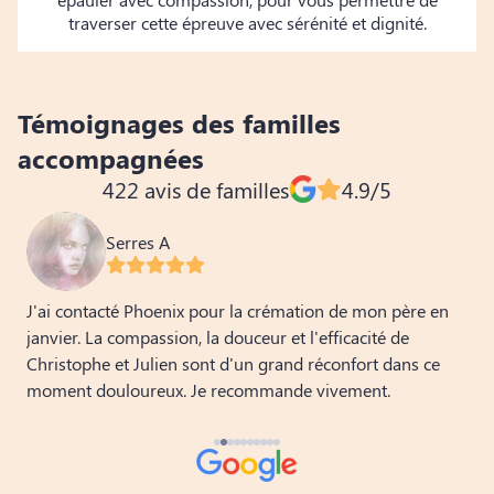
traverser cette épreuve avec sérénité et dignité.
Témoignages des familles
accompagnées
422 avis de familles
4.9/5
Serres A
J'ai contacté Phoenix pour la crémation de mon père en
U
janvier. La compassion, la douceur et l'efficacité de
s
Christophe et Julien sont d'un grand réconfort dans ce
e
moment douloureux. Je recommande vivement.
p
â
v
d