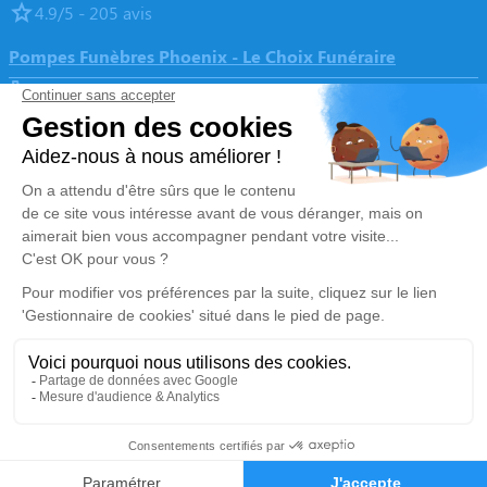
4.9/5 - 205 avis
Pompes Funèbres Phoenix - Le Choix Funéraire
01 86 61 17 12
pf.phoenix95@gmail.com
32 Rue du Général Leclerc - 95310 - Saint-Ouen-l'Aumône
4.9/5 - 133 avis
Nos Services
Liens utiles
Organiser des obsèques
Avis de décès
Prévoir ses obsèques
Demande de rendez-vous en
agence
Monuments funéraires
Services aux familles
Mentions légales
Politique de traitement des données personnelles
Politique d’utilisation des cookies
Gestionnaire de cookies
Zone d'intervention
01 30 73 61 99
Demande de devis
Réalisation et référencement par