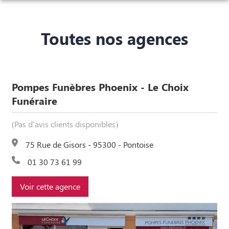
NOS SERVICES
Toutes nos agences
NOS AGENCES
ORGANISER DES OBSÈQUES
ESPACES HOMMAGES
SAINT-OUEN-L’AUMÔNE
PRÉVOIR SES OBSÈQUES
NOTRE HISTOIRE
Pompes Funèbres Phoenix - Le Choix
EAUBONNE
MONUMENTS FUNÉRAIRES
Funéraire
BEAUVAIS
SERVICES AUX FAMILLES
(Pas d'avis clients disponibles)
PONTOISE
75 Rue de Gisors - 95300 - Pontoise
01 30 73 61 99
Voir cette agence