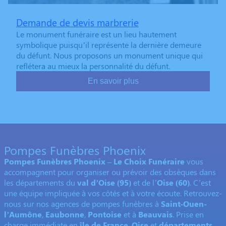
Demande de devis marbrerie
Le monument funéraire est un lieu hautement
symbolique puisqu’il représente la dernière demeure
du défunt. Nous proposons un monument unique qui
reflétera au mieux la personnalité du défunt.
En savoir plus
Pompes Funèbres Phoenix
Pompes Funèbres Phoenix – Le Choix Funéraire
vous
accompagnent pour organiser ou prévoir des obsèques dans
les départements du
val d’Oise (95)
et de l’
Oise (60)
. C’est
une équipe impliquée à vos côtés et à votre écoute. Retrouvez-
nous sur nos agences de pompes funèbres à
Saint-Ouen-
l’Aumône
,
Eaubonne
,
Pontoise
et à
Beauvais
. Prise en
charge immédiate en
île de France
,
Oise
et
départements