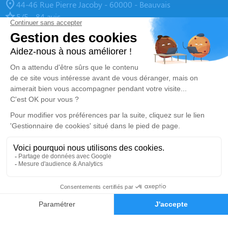
44-46 Rue Pierre Jacoby - 60000 - Beauvais
5/5 - 84 avis
Pompes Funèbres Phoenix - Le Choix Funéraire
01 84 14 85 50
phoenix95600@gmail.com
40 Rue du Général Leclerc - 95600 - Eaubonne
4.9/5 - 205 avis
Pompes Funèbres Phoenix - Le Choix Funéraire
01 86 61 17 12
pf.phoenix95@gmail.com
32 Rue du Général Leclerc - 95310 - Saint-Ouen-l'Aumône
4.9/5 - 133 avis
Nos Services
Liens utiles
Organiser des obsèques
Avis de décès
01 30 73 61 99
Demande de devis
Prévoir ses obsèques
Demande de rendez-vous en
agence
Monuments funéraires