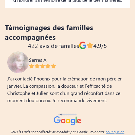
Témoignages des familles
accompagnées
422 avis de familles
4.9/5
Serres A
J'ai contacté Phoenix pour la crémation de mon père en
U
janvier. La compassion, la douceur et l'efficacité de
s
Christophe et Julien sont d'un grand réconfort dans ce
e
moment douloureux. Je recommande vivement.
p
â
v
d
Tous les avis sont collectés et modérés par Google. Voir notre
politique de