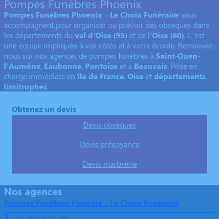
Pompes Funèbres Phoenix
Pompes Funèbres Phoenix – Le Choix Funéraire
vous
accompagnent pour organiser ou prévoir des obsèques dans
les départements du
val d’Oise (95)
et de l’
Oise (60)
. C’est
une équipe impliquée à vos côtés et à votre écoute. Retrouvez-
nous sur nos agences de pompes funèbres à
Saint-Ouen-
l’Aumône
,
Eaubonne
,
Pontoise
et à
Beauvais
. Prise en
charge immédiate en
île de France
,
Oise
et
départements
limitrophes
.
Obtenez un devis
Devis obsèques
Devis prévoyance
Devis marbrerie
Nos agences
Pompes Funèbres Phoenix – Le Choix Funéraire
01 30 73 61 99