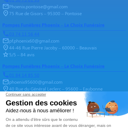
Phoenix.pontoise@gmail.com
75 Rue de Gisors – 95300 – Pontoise
Pompes Funèbres Phoenix – Le Choix Funéraire
03 74 11 56 44
pf.phoenix60@gmail.com
44-46 Rue Pierre Jacoby – 60000 – Beauvais
5/5 – 84 avis
Pompes Funèbres Phoenix – Le Choix Funéraire
01 84 14 85 50
phoenix95600@gmail.com
40 Rue du Général Leclerc – 95600 – Eaubonne
4.9/5 – 205 avis
Pompes Funèbres Phoenix – Le Choix Funéraire
01 86 61 17 12
pf.phoenix95@gmail.com