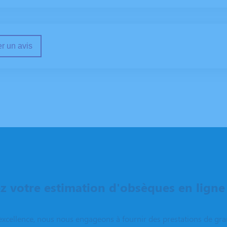
r un avis
 votre estimation d'obsèques en ligne
excellence, nous nous engageons à fournir des prestations de grand