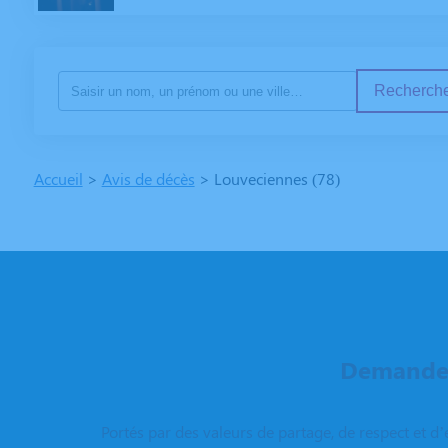
Recherche
Accueil
>
Avis de décès
>
Louveciennes (78)
Demandez
Portés par des valeurs de partage, de respect et d’