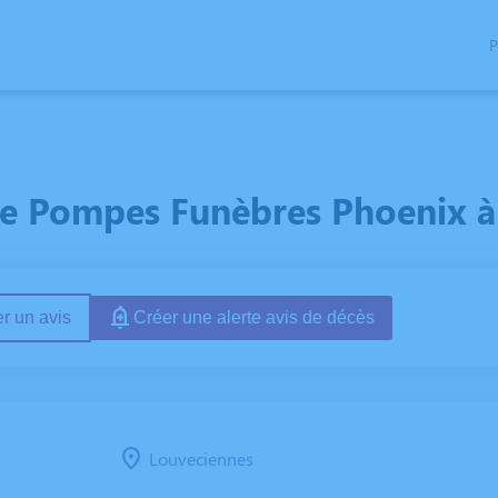
P
ISTOIRE
e Pompes Funèbres Phoenix à
r un avis
Créer une alerte avis de décès
Louveciennes