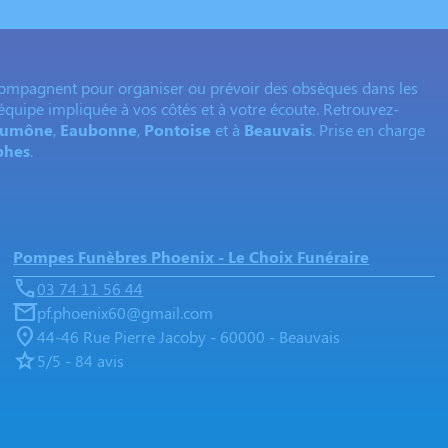
ompagnent pour organiser ou prévoir des obsèques dans les
 équipe impliquée à vos côtés et à votre écoute. Retrouvez-
’Aumône
,
Eaubonne
,
Pontoise
et à
Beauvais
. Prise en charge
phes
.
Pompes Funèbres Phoenix - Le Choix Funéraire
03 74 11 56 44
pf.phoenix60@gmail.com
44-46 Rue Pierre Jacoby - 60000 - Beauvais
5/5 - 84 avis