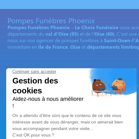
Pompes Funèbres Phoenix
Pompes Funèbres Phoenix – Le Choix Funéraire
vous acc
départements du
val d’Oise (95)
et de l’
Oise (60)
. C’est une
nous sur nos agences de pompes funèbres à
Saint-Ouen-l
immédiate en
île de France
,
Oise
et
départements limitro
Nos agences
Pompes Funèbres Phoenix - Le Choix Funéraire
01 30 73 61 99
Phoenix.pontoise@gmail.com
75 Rue de Gisors - 95300 - Pontoise
Pompes Funèbres Phoenix - Le Choix Funéraire
01 86 61 17 12