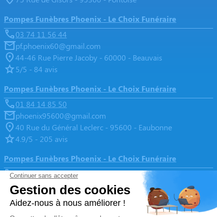
Pompes Funèbres Phoenix - Le Choix Funéraire
03 74 11 56 44
pf.phoenix60@gmail.com
44-46 Rue Pierre Jacoby - 60000 - Beauvais
5/5 - 84 avis
Pompes Funèbres Phoenix - Le Choix Funéraire
01 84 14 85 50
phoenix95600@gmail.com
40 Rue du Général Leclerc - 95600 - Eaubonne
4.9/5 - 205 avis
Pompes Funèbres Phoenix - Le Choix Funéraire
01 86 61 17 12
pf.phoenix95@gmail.com
32 Rue du Général Leclerc - 95310 - Saint-Ouen-l'Aumône
4.9/5 - 133 avis