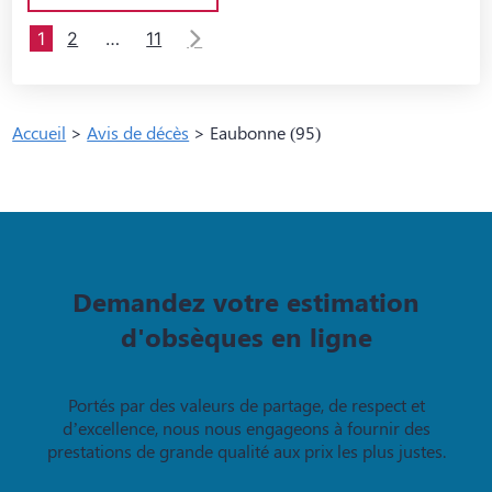
1
2
…
11
Accueil
>
Avis de décès
>
Eaubonne (95)
Demandez votre estimation
d'obsèques en ligne
Portés par des valeurs de partage, de respect et
d’excellence, nous nous engageons à fournir des
prestations de grande qualité aux prix les plus justes.