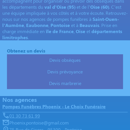
accompagnent pour organiser ou prévoir des obsèques dans
les départements du
val d’Oise (95)
et de l’
Oise (60)
. C’est
une équipe impliquée à vos côtés et à votre écoute. Retrouvez-
nous sur nos agences de pompes funèbres à
Saint-Ouen-
l’Aumône
,
Eaubonne
,
Pontoise
et à
Beauvais
. Prise en
charge immédiate en
île de France
,
Oise
et
départements
limitrophes
.
Obtenez un devis
Devis obsèques
Devis prévoyance
Devis marbrerie
Nos agences
Pompes Funèbres Phoenix - Le Choix Funéraire
01 30 73 61 99
Phoenix.pontoise@gmail.com
75 Rue de Gisors - 95300 - Pontoise