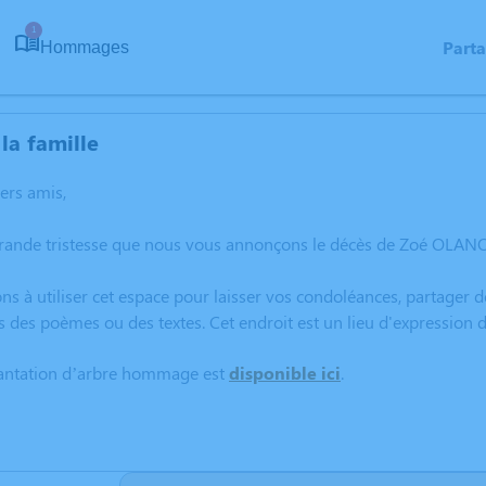
1
Part
Hommages
la famille
hers amis,
grande tristesse que nous vous annonçons le décès de Zoé OLAN
ns à utiliser cet espace pour laisser vos condoléances, partager
s des poèmes ou des textes. Cet endroit est un lieu d'expressi
lantation d’arbre hommage est
disponible ici
.