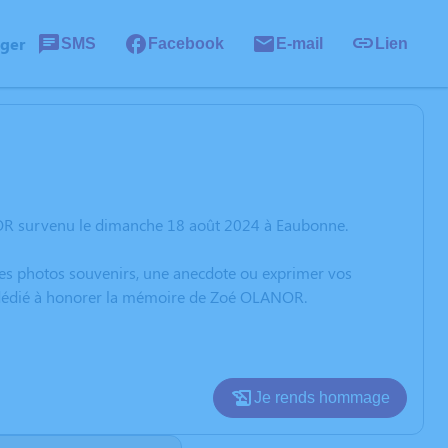
ager
SMS
Facebook
E-mail
Lien
OR survenu le dimanche 18 août 2024 à Eaubonne.
 des photos souvenirs, une anecdote ou exprimer vos
on dédié à honorer la mémoire de Zoé OLANOR.
Je rends hommage