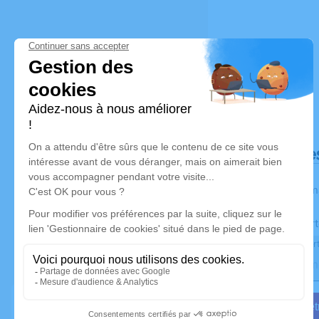
Déroulé de
Les inform
Activez une aler
Recevoir une aler
Je veux êtr