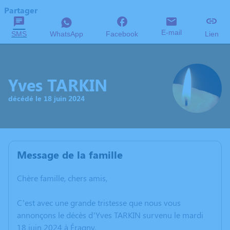
Partager
E-mail
SMS
WhatsApp
Facebook
Lien
Yves TARKIN
décédé le 18 juin 2024
Message de la famille
Chère famille, chers amis,
C’est avec une grande tristesse que nous vous
annonçons le décès d’Yves TARKIN survenu le mardi
18 juin 2024 à Éragny.