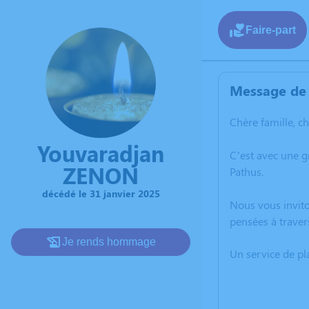
Faire-part
Message de 
Chère famille, c
Youvaradjan
C’est avec une 
ZENON
Pathus.
décédé le 31 janvier 2025
Nous vous invito
pensées à traver
Je rends hommage
Un service de p