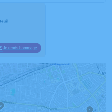
teuil
Je rends hommage
2
1