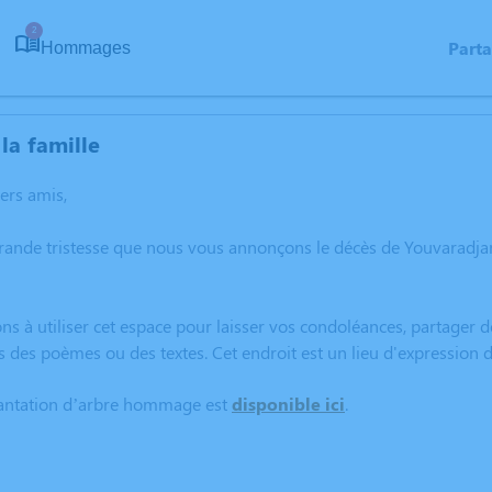
2
Part
Hommages
la famille
hers amis,
grande tristesse que nous vous annonçons le décès de Youvaradja
ns à utiliser cet espace pour laisser vos condoléances, partager
s des poèmes ou des textes. Cet endroit est un lieu d'expressio
lantation d’arbre hommage est
disponible ici
.