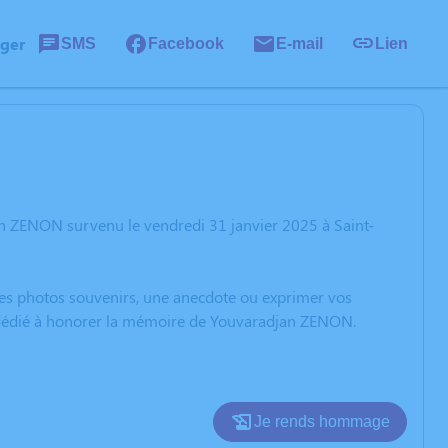
ager
SMS
Facebook
E-mail
Lien
n ZENON survenu le vendredi 31 janvier 2025 à Saint-
 des photos souvenirs, une anecdote ou exprimer vos
n dédié à honorer la mémoire de Youvaradjan ZENON.
Je rends hommage