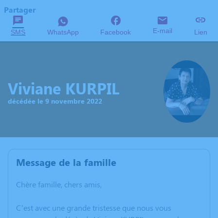
Partager
E-mail
SMS
WhatsApp
Facebook
Lien
Viviane KURPIL
décédée le 9 novembre 2022
Message de la famille
Chère famille, chers amis,
C’est avec une grande tristesse que nous vous