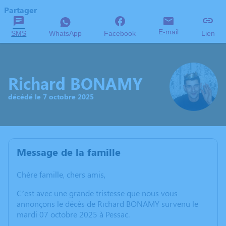
Partager
E-mail
SMS
WhatsApp
Facebook
Lien
Richard BONAMY
décédé le 7 octobre 2025
Message de la famille
Chère famille, chers amis,
C’est avec une grande tristesse que nous vous
annonçons le décès de Richard BONAMY survenu le
mardi 07 octobre 2025 à Pessac.