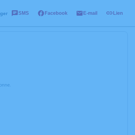
ager
SMS
Facebook
E-mail
Lien
onne.