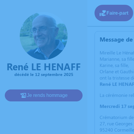
Faire-part
Message de 
Mireille Le Héna
Marianne, sa fill
René LE HENAFF
Karine, sa fille,
Orlane et Gauthie
décédé le 12 septembre 2025
ont la tristesse 
René LE HENA
La cérémonie rel
Je rends hommage
Mercredi 17 se
Crématorium de 
27, rue Georges
95240 Cormeille