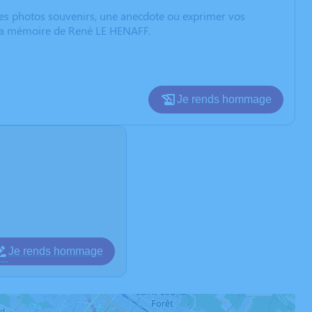
 des photos souvenirs, une anecdote ou exprimer vos
er la mémoire de René LE HENAFF.
Je rends hommage
Je rends hommage