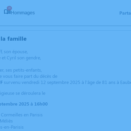
28
Part
Hommages
la famille
ff, son épouse,
e et Cyril son gendre,
r, ses petits-enfants,
de vous faire part du décès de
FF
survenu vendredi 12 septembre 2025 à l'âge de 81 ans à Eaub
igieuse se déroulera le
ptembre 2025 à 16h00
Cormeilles en Parisis
 Méliès
s-en-Parisis