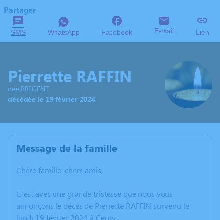
Partager
E-mail
SMS
WhatsApp
Facebook
Lien
Pierrette RAFFIN
née BREGENT
décédée le 19 février 2024
Message de la famille
Chère famille, chers amis,
C’est avec une grande tristesse que nous vous
annonçons le décès de Pierrette RAFFIN survenu le
lundi 19 février 2024 à Cergy.