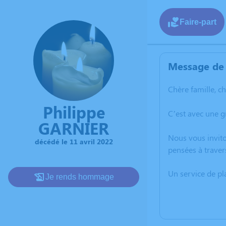
Faire-part
Message de 
Chère famille, c
Philippe
C’est avec une g
GARNIER
Nous vous invito
décédé le 11 avril 2022
pensées à traver
Un service de p
Je rends hommage