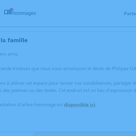
Part
Hommages
0
la famille
hers amis,
rande tristesse que nous vous annonçons le décès de Philippe GA
ns à utiliser cet espace pour laisser vos condoléances, partager
s des poèmes ou des textes. Cet endroit est un lieu d'expressio
lantation d’arbre hommage est
disponible ici
.