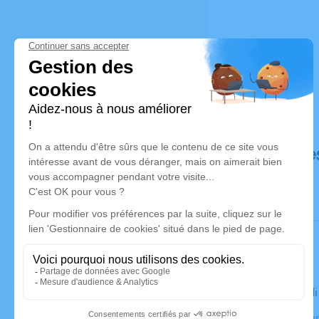
Déroulé de
Le mercred
Crématoriu