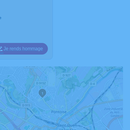
e
Je rends hommage
1