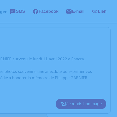
ager
SMS
Facebook
E-mail
Lien
RNIER survenu le lundi 11 avril 2022 à Ennery.
 des photos souvenirs, une anecdote ou exprimer vos
n dédié à honorer la mémoire de Philippe GARNIER.
Je rends hommage