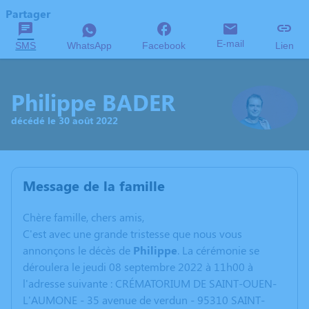
Partager
E-mail
SMS
WhatsApp
Facebook
Lien
Philippe BADER
décédé le 30 août 2022
Message de la famille
C
hère famille, chers amis,
C'est avec une grande tristesse que nous vous
annonçons le décès de
Philippe
. La cérémonie se
déroulera le jeudi 08 septembre 2022 à 11h00 à
l'adresse suivante : CRÉMATORIUM DE SAINT-OUEN-
L'AUMONE - 35 avenue de verdun - 95310 SAINT-