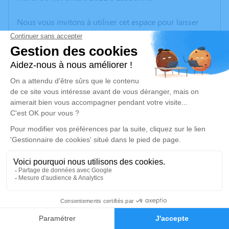
Nous vous invitons à utiliser cet espace pour laisser
vos condoléances, partager des photos souvenirs, une
anecdote ou exprimer vos pensées à travers des
poèmes ou des textes. Cet endroit est un lieu
d'expression dédié à honorer la mémoire de Pascal
BLANCHARD.
Un service de plantation d’arbre hommage est
disponible ici
.
Je rends hommage
Cérémonie
mercredi 16 novembre 2022 à 15h00
1
Cimetiere Ancien d'Eaubonne
rue Gambetta
Faire-part
Hommages
95600 Eaubonne