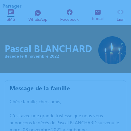
Partager
E-mail
SMS
WhatsApp
Facebook
Lien
Pascal BLANCHARD
décédé le 8 novembre 2022
Message de la famille
Chère famille, chers amis,
C’est avec une grande tristesse que nous vous
annonçons le décès de Pascal BLANCHARD survenu le
mardi 08 novembre 2022 à Eaubonne.