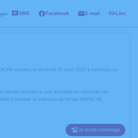
ager
SMS
Facebook
E-mail
Lien
RACHE survenu le vendredi 25 août 2023 à Saint-Leu-la-
 des photos souvenirs, une anecdote ou exprimer vos
n dédié à honorer la mémoire de Nicole MARACHE.
Je rends hommage