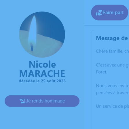
Faire-part
Message de 
Chère famille, c
Nicole
C’est avec une 
MARACHE
Foret.
décédée le 25 août 2023
Nous vous invito
pensées à traver
Je rends hommage
Un service de p