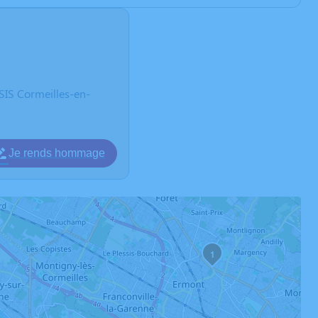
S Cormeilles-en-
Je rends hommage
1