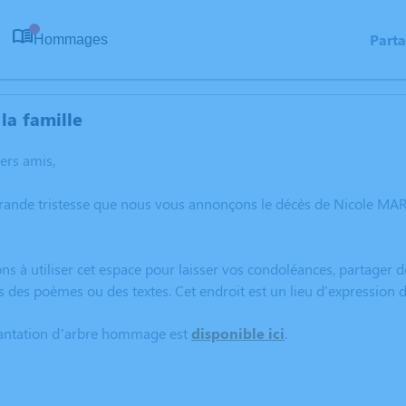
Part
Hommages
0
la famille
hers amis,
grande tristesse que nous vous annonçons le décès de Nicole MA
ns à utiliser cet espace pour laisser vos condoléances, partager
s des poèmes ou des textes. Cet endroit est un lieu d'expressio
lantation d’arbre hommage est
disponible ici
.