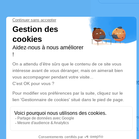
Déroulé de
Information
Funerarium 
Eaubonne