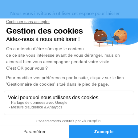
Nous vous invitons à utiliser cet espace pour laisser
vos condoléances, partager des photos souvenirs, une
anecdote ou exprimer vos pensées à travers des
poèmes ou des textes. Cet endroit est un lieu
d'expression dédié à honorer la mémoire de Muguette
GAVÉ.
Un service de plantation d’arbre hommage est
disponible ici
.
Je rends hommage
Cérémonie
mardi 16 août 2022 à 11h00
4
Crématorium de Cormeilles-en-Parisis
27, rue Georges Mélies
Faire-part
Hommages
95240 Cormeilles-en-Parisis