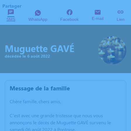
Partager
E-mail
SMS
WhatsApp
Facebook
Lien
Muguette GAVÉ
décédée le 6 août 2022
Message de la famille
Chère famille, chers amis,
C’est avec une grande tristesse que nous vous
annonçons le décès de Muguette GAVÉ survenu le
samedi 06 août 2022 à Pontoise.