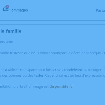
5
Part
Hommages
la famille
hers amis,
grande tristesse que nous vous annonçons le décès de Monique 
ns à utiliser cet espace pour laisser vos condoléances, partager
s des poèmes ou des textes. Cet endroit est un lieu d'expressi
lantation d’arbre hommage est
disponible ici
.