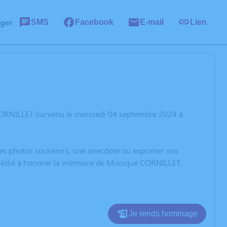
ager
SMS
Facebook
E-mail
Lien
CORNILLET survenu le mercredi 04 septembre 2024 à
 des photos souvenirs, une anecdote ou exprimer vos
on dédié à honorer la mémoire de Monique CORNILLET.
Je rends hommage