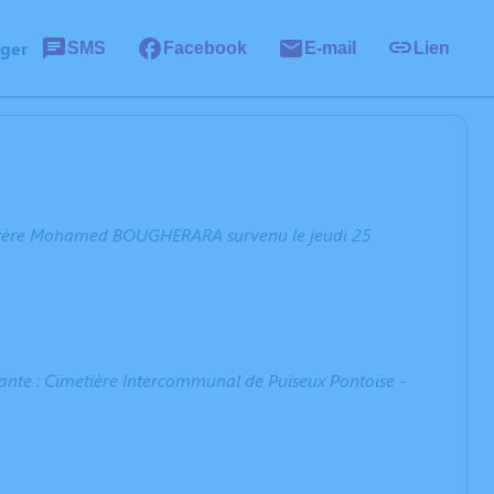
ager
SMS
Facebook
E-mail
Lien
er frère Mohamed BOUGHERARA survenu le jeudi 25
ante : Cimetière Intercommunal de Puiseux Pontoise -