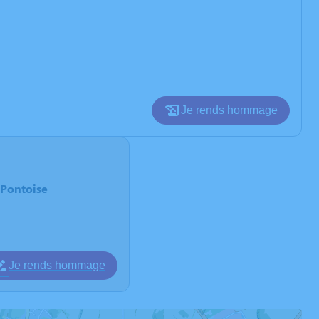
Je rends hommage
-Pontoise
Je rends hommage