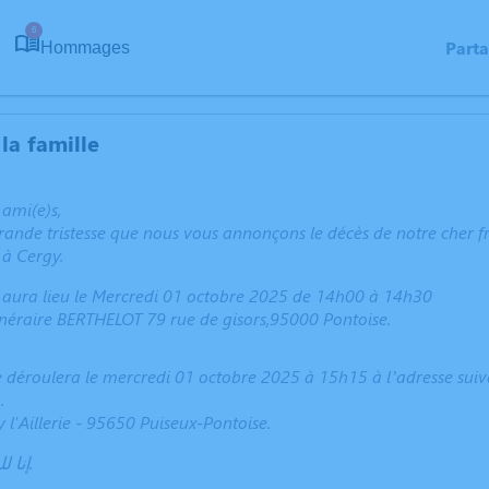
6
Part
Hommages
la famille
 ami(e)s,
grande tristesse que nous vous annonçons le décès de notre ch
à Cergy.
t aura lieu le Mercredi 01 octobre 2025 de 14h00 à 14h30
néraire BERTHELOT 79 rue de gisors,95000 Pontoise.
 déroulera le mercredi 01 octobre 2025 à 15h15 à l’adresse suiv
.
 l'Aillerie - 95650 Puiseux-Pontoise.
إنا لله وإنا إليه راجعون.