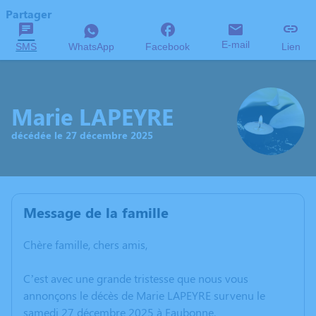
Partager
E-mail
SMS
WhatsApp
Facebook
Lien
Marie LAPEYRE
décédée le 27 décembre 2025
Message de la famille
Chère famille, chers amis,
C’est avec une grande tristesse que nous vous
annonçons le décès de Marie LAPEYRE survenu le
samedi 27 décembre 2025 à Eaubonne.