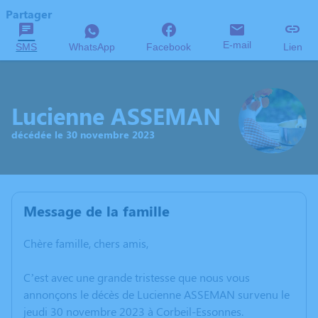
Partager
E-mail
SMS
WhatsApp
Facebook
Lien
Lucienne ASSEMAN
décédée le 30 novembre 2023
Message de la famille
Chère famille, chers amis,
C’est avec une grande tristesse que nous vous
annonçons le décès de Lucienne ASSEMAN survenu le
jeudi 30 novembre 2023 à Corbeil-Essonnes.