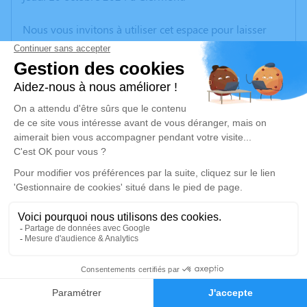
Nous vous invitons à utiliser cet espace pour laisser
vos condoléances, partager des photos souvenirs, une
anecdote ou exprimer vos pensées à travers des
poèmes ou des textes. Cet endroit est un lieu
d'expression dédié à honorer la mémoire de Lucette
VAN LIEFDE.
Un service de plantation d’arbre hommage est
disponible ici
.
Je rends hommage
Cérémonie
vendredi 18 octobre 2024 à 10h30
6
Eglise Saint-Martin de Rochy-Conde
2, rue de l'Eglise
Faire-part
Hommages
60510 Rochy-Conde