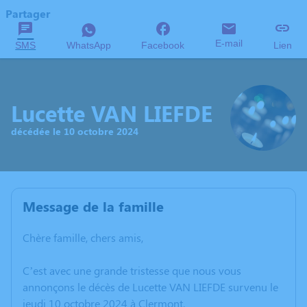
Partager
E-mail
SMS
WhatsApp
Facebook
Lien
Lucette VAN LIEFDE
décédée le 10 octobre 2024
Message de la famille
Chère famille, chers amis,
C’est avec une grande tristesse que nous vous
annonçons le décès de Lucette VAN LIEFDE survenu le
jeudi 10 octobre 2024 à Clermont.