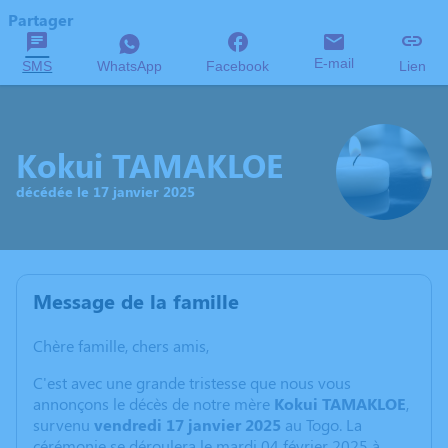
Partager
E-mail
SMS
WhatsApp
Facebook
Lien
Kokui TAMAKLOE
décédée le 17 janvier 2025
Message de la famille
Chère famille, chers amis,
C'est avec une grande tristesse que nous vous
annonçons le décès de notre mère
Kokui TAMAKLOE
,
survenu
vendredi 17 janvier 2025
au Togo. La
cérémonie se déroulera le mardi 04 février 2025 à