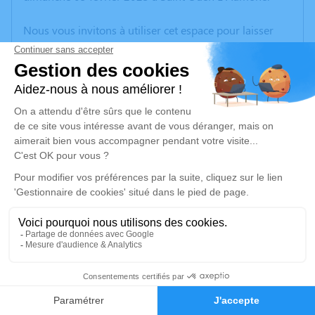
Nous vous invitons à utiliser cet espace pour laisser
vos condoléances, partager des photos souvenirs, une
anecdote ou exprimer vos pensées à travers des
poèmes ou des textes. Cet endroit est un lieu
d'expression dédié à honorer la mémoire de Jean
YGOUF.
Un service de plantation d’arbre hommage est
disponible ici
.
Je rends hommage
Cérémonie
mercredi 15 février 2023 à 15h00
6
Crematorium de Saint-Ouen-l'Aumone
35 avenue de verdun
Faire-part
Hommages
95310 Saint-Ouen-l'Aumone