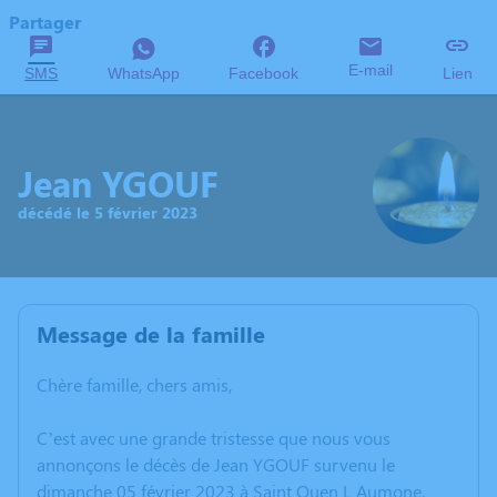
Partager
E-mail
SMS
WhatsApp
Facebook
Lien
Jean YGOUF
décédé le 5 février 2023
Message de la famille
Chère famille, chers amis,
C’est avec une grande tristesse que nous vous
annonçons le décès de Jean YGOUF survenu le
dimanche 05 février 2023 à Saint Ouen L Aumone.