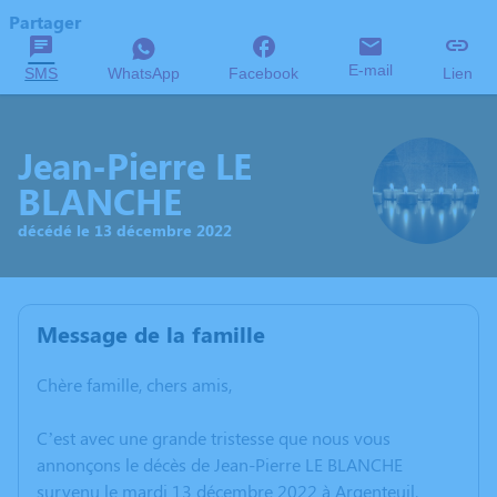
Partager
E-mail
SMS
WhatsApp
Facebook
Lien
Jean-Pierre LE
BLANCHE
décédé le 13 décembre 2022
Message de la famille
Chère famille, chers amis,
C’est avec une grande tristesse que nous vous
annonçons le décès de Jean-Pierre LE BLANCHE
survenu le mardi 13 décembre 2022 à Argenteuil.