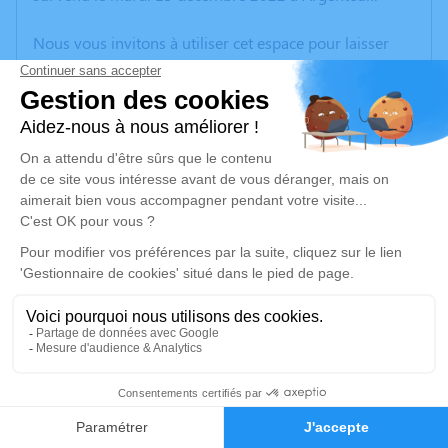
Nous vous invitons à utiliser cet espace pour laisser
vos condoléances, partager des photos souvenirs, une
anecdote ou exprimer vos pensées à travers des
poèmes ou des textes. Cet endroit est un lieu
d'expression dédié à honorer la mémoire de Jean-
Pierre LE BLANCHE.
Un service de plantation d’arbre hommage est
disponible ici
.
Je rends hommage
Cérémonie
mardi 27 décembre 2022 à 11h00
1
Paroisse Saint Christophe de Cergy
06 Place de l'Eglise
Faire-part
Hommages
95800 Cergy