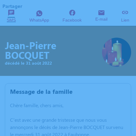
Partager
E-mail
SMS
WhatsApp
Facebook
Lien
Jean-Pierre
BOCQUET
décédé le 31 août 2022
Message de la famille
Chère famille, chers amis,
C’est avec une grande tristesse que nous vous
annonçons le décès de Jean-Pierre BOCQUET survenu
le mercredi 31 août 2022 à Eaubonne.