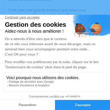
C'est avec une grande tristesse que nous vous
annonçons le décès de notre
cher Papa
d'AMOUR
survenu
samedi 27 janvier 2024
à
Laboissiere-en-Thelle. La cérémonie se déroulera le
jeudi 08 février 2024 aux adresses suivantes :
-MISE EN BIERE au funérarium PFG à 9h45
1 rue du Docteur Roux
95600 EAUBONNE
- FERMETURE DU CERCUEIL à 10h15
-CREMATORIUM de Cormeilles en Parisis à 11h00
27, rue Georges Melies
95240 Cormeilles-en-Parisis.
- DESTINATION DES CENDRES:
35
Dan le caveau de la famille tran van hoa dites vincent
jeudi 8 février 2024 à 16h
Faire-part
Hommages
au cimetière nouveau