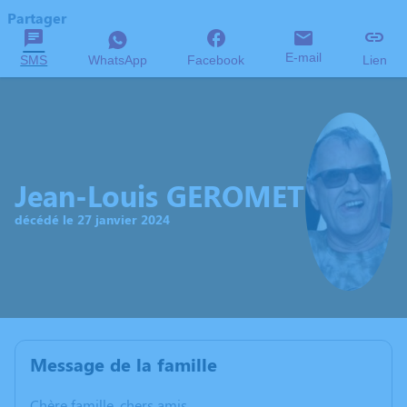
Partager
E-mail
SMS
WhatsApp
Facebook
Lien
Jean-Louis GEROMET
décédé le 27 janvier 2024
Message de la famille
Chère famille, chers amis,