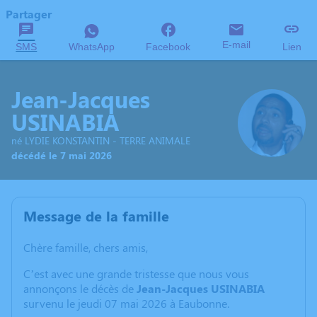
Partager
E-mail
SMS
WhatsApp
Facebook
Lien
Jean-Jacques
USINABIA
né LYDIE KONSTANTIN - TERRE ANIMALE
décédé le 7 mai 2026
Message de la famille
Chère famille, chers amis,
C’est avec une grande tristesse que nous vous
annonçons le décès de
Jean-Jacques USINABIA
survenu le jeudi 07 mai 2026 à Eaubonne.