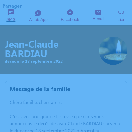
Partager
E-mail
SMS
WhatsApp
Facebook
Lien
Jean-Claude
BARDIAU
décédé le 18 septembre 2022
Message de la famille
Chère famille, chers amis,
C’est avec une grande tristesse que nous vous
annonçons le décès de Jean-Claude BARDIAU survenu
le dimanche 18 septembre 2022 à Argenteuil.