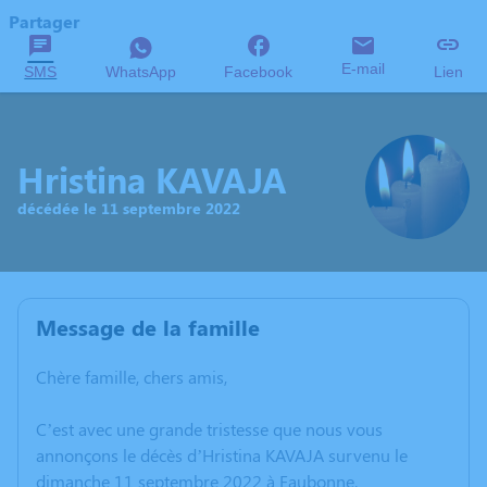
Partager
E-mail
SMS
WhatsApp
Facebook
Lien
Hristina KAVAJA
décédée le 11 septembre 2022
Message de la famille
Chère famille, chers amis,
C’est avec une grande tristesse que nous vous
annonçons le décès d’Hristina KAVAJA survenu le
dimanche 11 septembre 2022 à Eaubonne.