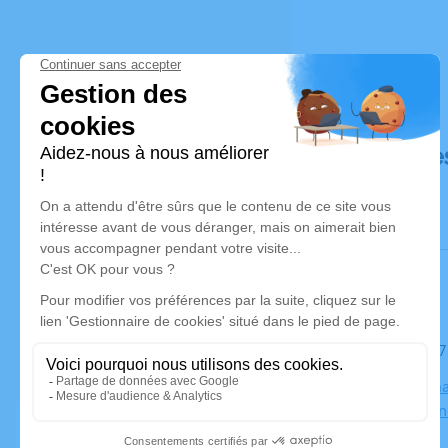
Déroulé de
Le mardi 2
Saint Germai
Montmoren