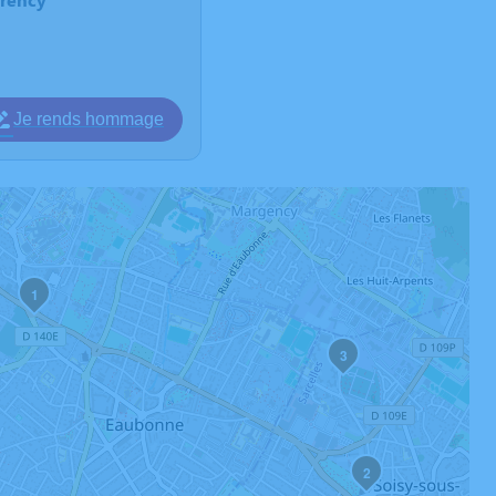
Je rends hommage
1
3
2