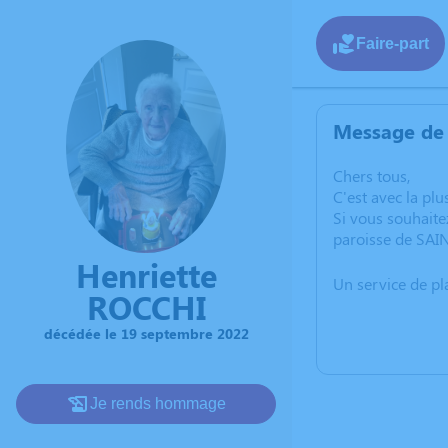
Faire-part
Message de 
Chers tous,
C'est avec la p
Si vous souhaite
paroisse de SA
Henriette
Un service de p
ROCCHI
décédée le 19 septembre 2022
Je rends hommage