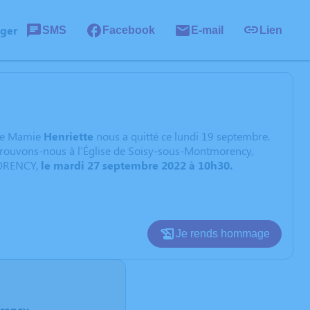
ager
SMS
Facebook
E-mail
Lien
mée Mamie
Henriette
nous a quitté ce lundi 19 septembre.
etrouvons-nous à l'Église de Soisy-sous-Montmorency,
MORENCY,
le mardi 27 septembre 2022 à 10h30.
Je rends hommage
rency