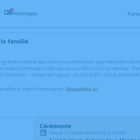
Part
Hommages
0
la famille
lus grande tristesse que nous vous annonçons que notre bien-ai
z rendre hommage à celle qui aura vu fleurir 102 printemps... R
INT GERMAIN - 3 Place de l’église - 95230 SOISY-SOUS-MONT
lantation d’arbre hommage est
disponible ici
.
Cérémonie
mardi 27 septembre 2022 à 10h30
Saint Germain de Soisy-Sous-Montmo