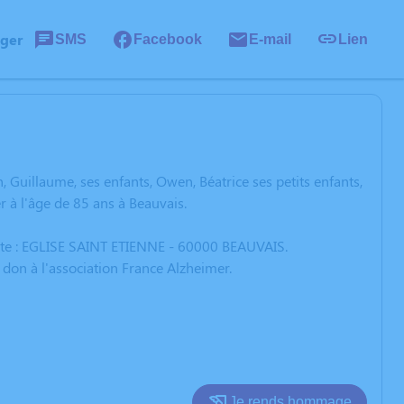
ager
SMS
Facebook
E-mail
Lien
, Guillaume, ses enfants, Owen, Béatrice ses petits enfants,
r à l'âge de 85 ans à Beauvais.
ante : EGLISE SAINT ETIENNE - 60000 BEAUVAIS.
 don à l'association France Alzheimer.
Je rends hommage