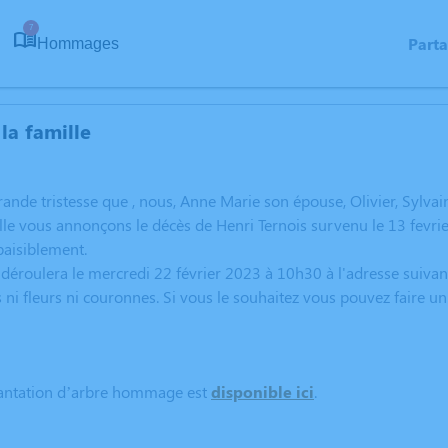
7
Part
Hommages
la famille
rande tristesse que , nous, Anne Marie son épouse, Olivier, Sylvain
ille vous annonçons le décès de Henri Ternois survenu le 13 fevrie
paisiblement.
déroulera le mercredi 22 février 2023 à 10h30 à l'adresse suiv
ni fleurs ni couronnes. Si vous le souhaitez vous pouvez faire un
lantation d’arbre hommage est
disponible ici
.