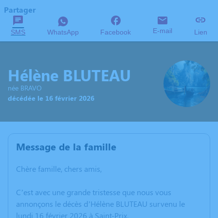
Partager
E-mail
SMS
WhatsApp
Facebook
Lien
Hélène BLUTEAU
née BRAVO
décédée le 16 février 2026
Message de la famille
Chère famille, chers amis,
C’est avec une grande tristesse que nous vous
annonçons le décès d’Hélène BLUTEAU survenu le
lundi 16 février 2026 à Saint-Prix.