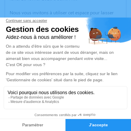
Nous vous invitons à utiliser cet espace pour laisser
vos condoléances, partager des photos souvenirs, une
anecdote ou exprimer vos pensées à travers des
poèmes ou des textes. Cet endroit est un lieu
d'expression dédié à honorer la mémoire d’Hélène
BLUTEAU.
Un service de plantation d’arbre hommage est
disponible ici
.
Je rends hommage
Cérémonie
vendredi 20 février 2026 à 14h15
13
Funerarium Pfg de Montmorency
28, rue de Groslay
Faire-part
Hommages
95160 Montmorency