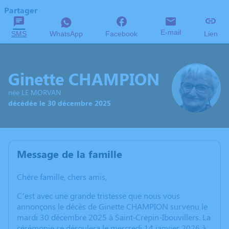
Partager
E-mail
SMS
WhatsApp
Facebook
Lien
Ginette CHAMPION
née LE MORVAN
décédée le 30 décembre 2025
Message de la famille
Chère famille, chers amis,
C’est avec une grande tristesse que nous vous
annonçons le décès de Ginette CHAMPION survenu le
mardi 30 décembre 2025 à Saint-Crepin-Ibouvillers. La
cérémonie se déroulera le mercredi 14 janvier 2026 à