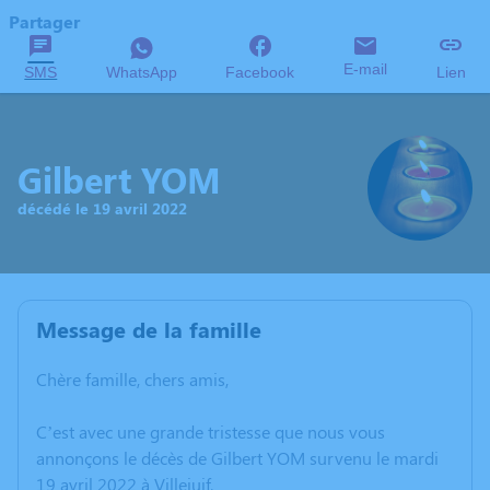
Partager
E-mail
SMS
WhatsApp
Facebook
Lien
Gilbert YOM
décédé le 19 avril 2022
Message de la famille
Chère famille, chers amis,
C’est avec une grande tristesse que nous vous
annonçons le décès de Gilbert YOM survenu le mardi
19 avril 2022 à Villejuif.