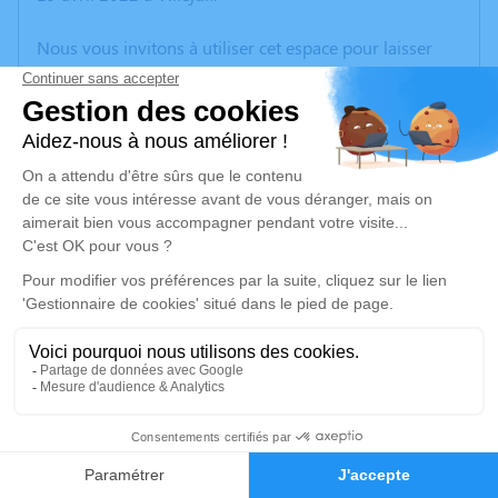
Nous vous invitons à utiliser cet espace pour laisser
vos condoléances, partager des photos souvenirs, une
anecdote ou exprimer vos pensées à travers des
poèmes ou des textes. Cet endroit est un lieu
d'expression dédié à honorer la mémoire de Gilbert
YOM.
Un service de plantation d’arbre hommage est
disponible ici
.
Je rends hommage
Cérémonie
samedi 14 mai 2022 à 09h30
3
CHEMIN PLATRIERES
Faire-part
Hommages
93290 Tremblay-en-France