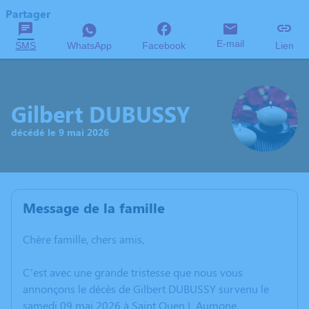
Partager
E-mail
SMS
WhatsApp
Facebook
Lien
Gilbert DUBUSSY
décédé le 9 mai 2026
Message de la famille
Chère famille, chers amis,
C’est avec une grande tristesse que nous vous
annonçons le décès de Gilbert DUBUSSY survenu le
samedi 09 mai 2026 à Saint Ouen L Aumone.