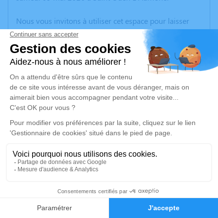
Nous vous invitons à utiliser cet espace pour laisser
vos condoléances, partager des photos souvenirs, une
anecdote ou exprimer vos pensées à travers des
poèmes ou des textes. Cet endroit est un lieu
d'expression dédié à honorer la mémoire de Gilbert
DUBUSSY.
Un service de plantation d’arbre hommage est
disponible ici
.
Je rends hommage
Cérémonie
mardi 19 mai 2026 à 10h00
18
Crematorium de Saint-Ouen-l'Aumone
35 avenue de verdun
Faire-part
Hommages
95310 Saint-Ouen-l'Aumone