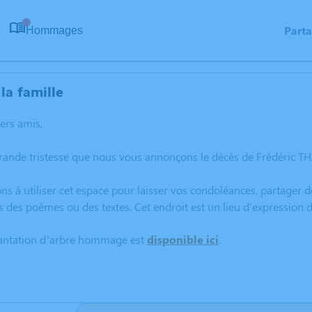
Part
Hommages
0
la famille
hers amis,
grande tristesse que nous vous annonçons le décès de Frédéric
ns à utiliser cet espace pour laisser vos condoléances, partager
s des poèmes ou des textes. Cet endroit est un lieu d'expressio
lantation d’arbre hommage est
disponible ici
.