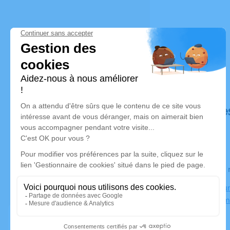
Déroulé de
Le jeudi 3
Crematoriu
93290 Trem