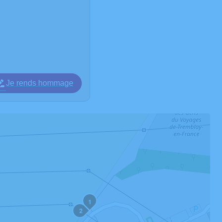
Je rends hommage
1
2