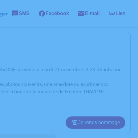
ager
SMS
Facebook
E-mail
Lien
 THAVONE survenu le mardi 21 novembre 2023 à Eaubonne.
 des photos souvenirs, une anecdote ou exprimer vos
n dédié à honorer la mémoire de Frédéric THAVONE.
Je rends hommage