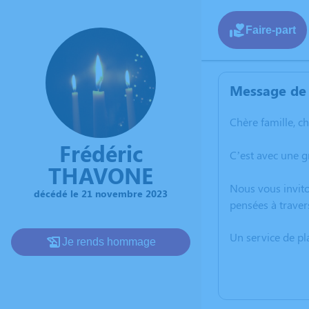
Faire-part
Message de 
Chère famille, c
Frédéric
C’est avec une 
THAVONE
Nous vous invito
décédé le 21 novembre 2023
pensées à traver
Un service de p
Je rends hommage