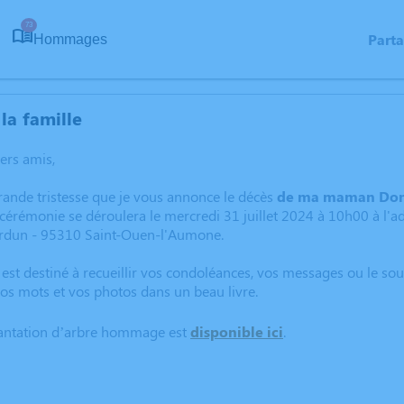
73
Part
Hommages
la famille
hers amis,
rande tristesse que je vous annonce le décès
de ma maman Dom
cérémonie se déroulera le mercredi 31 juillet 2024 à 10h00 à l'
rdun - 95310 Saint-Ouen-l'Aumone.
 est destiné à recueillir vos condoléances, vos messages ou le so
os mots et vos photos dans un beau livre.
lantation d’arbre hommage est
disponible ici
.