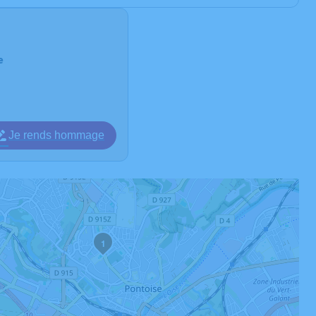
e
Je rends hommage
1