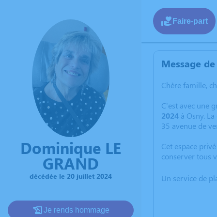
Faire-part
Message de 
Chère famille, c
C'est avec une g
2024
à Osny. La 
35 avenue de ve
Dominique LE
Cet espace privé
conserver tous v
GRAND
décédée le 20 juillet 2024
Un service de p
Je rends hommage