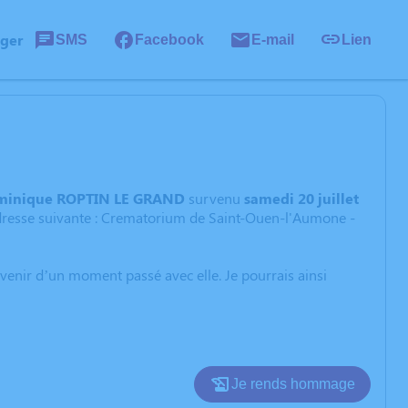
ager
SMS
Facebook
E-mail
Lien
inique ROPTIN LE GRAND
survenu
samedi 20 juillet
adresse suivante : Crematorium de Saint-Ouen-l'Aumone -
uvenir d’un moment passé avec elle. Je pourrais ainsi
Je rends hommage