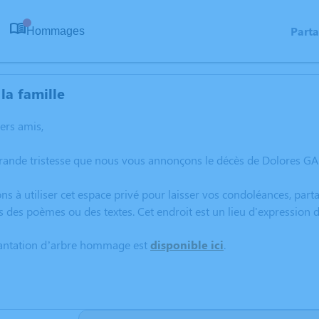
Part
Hommages
0
la famille
hers amis,
grande tristesse que nous vous annonçons le décès de Dolores GA
ns à utiliser cet espace privé pour laisser vos condoléances, pa
s des poèmes ou des textes. Cet endroit est un lieu d'expressi
lantation d’arbre hommage est
disponible ici
.