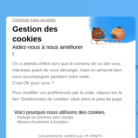
Déroulé de
Le jeudi 2
Cimetiere d