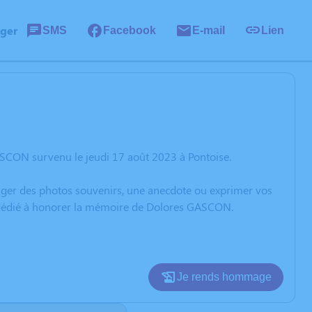
ager
SMS
Facebook
E-mail
Lien
SCON survenu le jeudi 17 août 2023 à Pontoise.
rtager des photos souvenirs, une anecdote ou exprimer vos
on dédié à honorer la mémoire de Dolores GASCON.
Je rends hommage