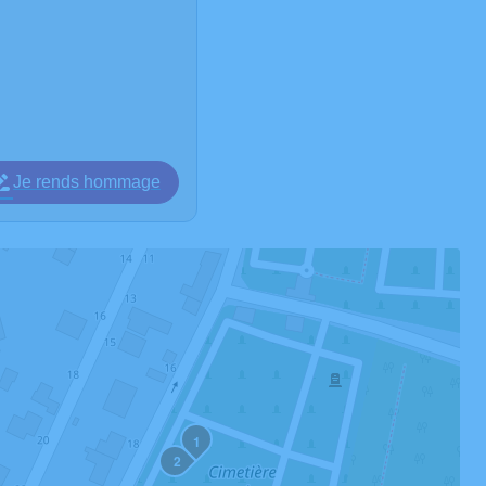
Je rends hommage
1
2