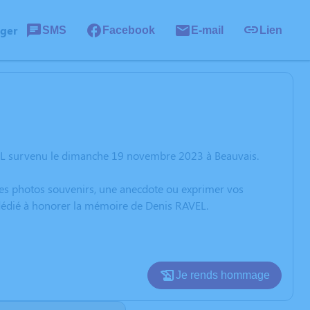
ager
SMS
Facebook
E-mail
Lien
VEL survenu le dimanche 19 novembre 2023 à Beauvais.
 des photos souvenirs, une anecdote ou exprimer vos
 dédié à honorer la mémoire de Denis RAVEL.
Je rends hommage