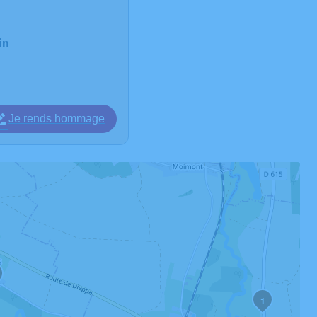
in
Je rends hommage
1