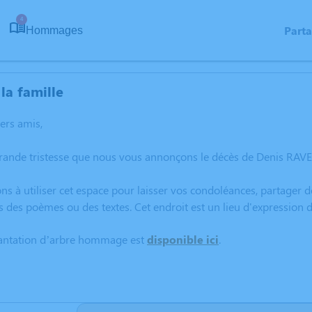
4
Part
Hommages
la famille
hers amis,
grande tristesse que nous vous annonçons le décès de Denis RA
ns à utiliser cet espace pour laisser vos condoléances, partager
s des poèmes ou des textes. Cet endroit est un lieu d'expression
lantation d’arbre hommage est
disponible ici
.