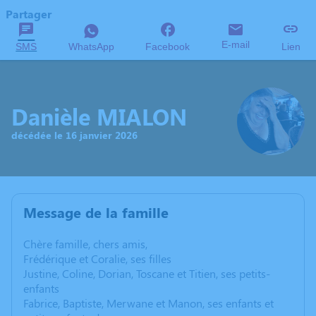
Partager
E-mail
SMS
WhatsApp
Facebook
Lien
Danièle MIALON
décédée le 16 janvier 2026
Message de la famille
Chère famille, chers amis,
Frédérique et Coralie, ses filles
Justine, Coline, Dorian, Toscane et Titien, ses petits-
enfants
Fabrice, Baptiste, Merwane et Manon, ses enfants et