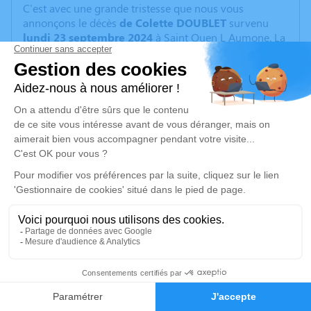
C'est avec une grande tristesse que nous vous
annonçons le décès
de Colette DOUBLET
survenu
lundi 23 septembre 2024
à Saint Ouen L Aumone. La
cérémonie se déroulera le vendredi 27 septembre
2024 à 12h00 à l'adresse suivante : Crematorium de
Saint-Ouen-l'Aumone - 35 avenue de verdun - 95310
Saint-Ouen-l'Aumone.
Cet espace privé est destiné à recueillir vos
condoléances ou le souvenir d’un moment passé.
Je rends hommage
Cérémonie
vendredi 27 septembre 2024 à 12h00
Crematorium de Saint-Ouen-l'Aumone
35 avenue de verdun
25
95310 Saint-Ouen-l'Aumone
Faire-part
Hommages