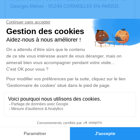
Georges Melies - 95240 CORMEILLES-EN-PARISIS.
Avant la cérémonie, pour ceux qui le désirent, un
recueillement aura lieu à 13h45 à la chambre
mortuaire de l'hôpital de Pontoise, situé au 6 avenue
de L'Ile de France - 95000 Pontoise, permettant à
chacun de se recueillir auprès de Notre Maman.
Après la crémation, afin de lui rendre un dernier
hommage, nous vous convions au 7 avenue de la
Libération - 95220 Pierrelaye.
Pour le stationnement, merci de vous garer au parking
du décathlon en face du Lidl, situé à proximité.
Élodie et Florian
46
Faire-part
Hommages