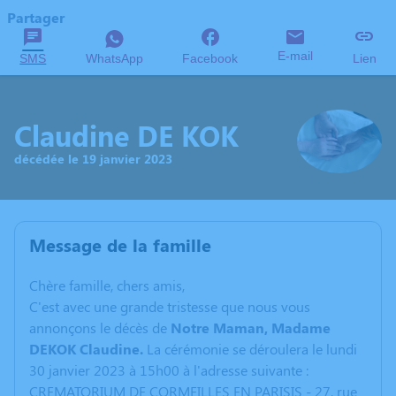
Partager
E-mail
SMS
WhatsApp
Facebook
Lien
Claudine DE KOK
décédée le 19 janvier 2023
Message de la famille
C
hère famille, chers amis,
C'est avec une grande tristesse que nous vous
annonçons le décès de
Notre Maman, Madame
DEKOK Claudine.
La cérémonie se déroulera le lundi
30 janvier 2023 à 15h00 à l'adresse suivante :
CREMATORIUM DE CORMEILLES EN PARISIS - 27, rue