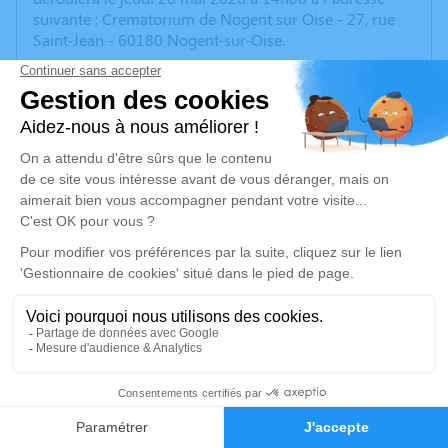
suivante : Crematorium de Nogent sur Oise - 27, rue
Saint-Jean - 60180 Nogent-sur-Oise.
Nous vous invitons à utiliser cet espace pour laisser
vos condoléances, partager des photos souvenirs, une
anecdote ou exprimer vos pensées à travers des
poèmes ou des textes. Cet endroit est un lieu
d'expression dédié à honorer la mémoire de Claude
SILVESTRE.
Je rends hommage
25
Faire-part
Hommages