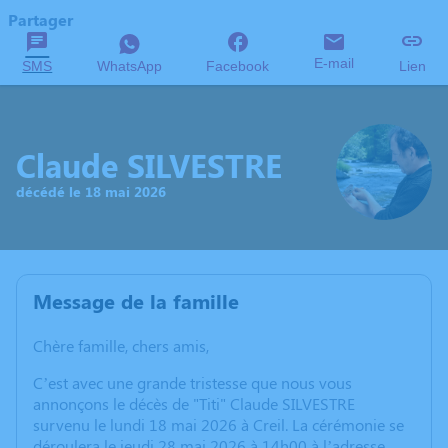
Partager
E-mail
SMS
WhatsApp
Facebook
Lien
Claude SILVESTRE
décédé le 18 mai 2026
Message de la famille
Chère famille, chers amis,
C’est avec une grande tristesse que nous vous
annonçons le décès de "Titi" Claude SILVESTRE
survenu le lundi 18 mai 2026 à Creil. La cérémonie se
déroulera le jeudi 28 mai 2026 à 14h00 à l’adresse