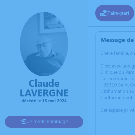
Faire-part
Message de 
Chère famille, c
C'est avec une 
Clinique du Par
La cérémonie se
Claude
- 95310 Saint-O
LAVERGNE
L'inhumation aur
Conformément à s
décédé le 13 mai 2024
Cet espace privé
Je rends hommage