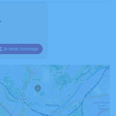
e
Je rends hommage
1