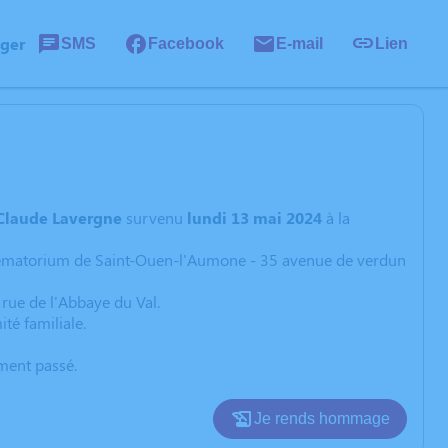
ager
SMS
Facebook
E-mail
Lien
Claude
Lavergne
survenu
lundi 13 mai 2024
à la
 Crematorium de Saint-Ouen-l'Aumone - 35 avenue de verdun
rue de l'Abbaye du Val.
té familiale.
oment passé.
Je rends hommage