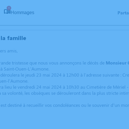
6
Part
Hommages
la famille
hers amis,
grande tristesse que nous vous annonçons le décès de
Monsieur
c à Saint-Ouen-L'Aumone.
 déroulera le jeudi 23 mai 2024 à 12h00 à l'adresse suivante :
uen-l'Aumone.
a lieu le vendredi 24 mai 2024 à 10h30 au Cimetière de Mériel - 
a volonté, les obsèques se dérouleront dans la plus stricte intimi
 est destiné à recueillir vos condoléances ou le souvenir d’un m