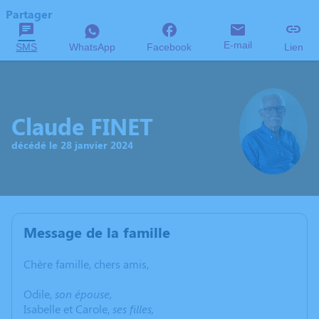
Partager
E-mail
SMS
WhatsApp
Facebook
Lien
Claude FINET
décédé le 28 janvier 2024
Message de la famille
Chère famille, chers amis,
Odile,
son épouse,
Isabelle et Carole,
ses filles,