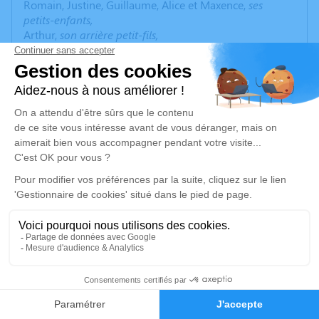
Romain, Justine, Guillaume, Alice et Maxence,
ses
petits-enfants,
Arthur,
son arrière petit-fils,
ont la grande tristesse de vous annoncer le décès de
Claude
survenu
dimanche 28 janvier 2024
à
Beauvais dans sa 86ème année.
La cérémonie civile se déroulera le
mardi 06 février
2024
à 16h00 à l'adresse suivante :
Crematorium de Beauvais - 58 rue du Tilloy - 60000
Beauvais.
Merci pour vos pensées.
Un service de plantation d’arbre hommage est
disponible ici
.
13
Je rends hommage
Faire-part
Hommages