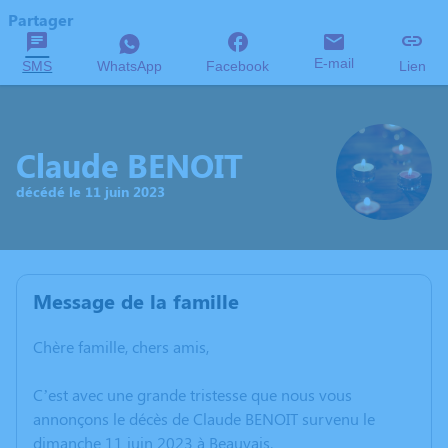
Partager
E-mail
SMS
WhatsApp
Facebook
Lien
Claude BENOIT
décédé le 11 juin 2023
Message de la famille
Chère famille, chers amis,
C’est avec une grande tristesse que nous vous
annonçons le décès de Claude BENOIT survenu le
dimanche 11 juin 2023 à Beauvais.