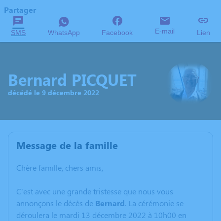
Partager
E-mail
SMS
WhatsApp
Facebook
Lien
Bernard PICQUET
décédé le 9 décembre 2022
Message de la famille
C
hère famille, chers amis,
C'est avec une grande tristesse que nous vous
annonçons le décès de
Bernard
. La cérémonie se
déroulera le mardi 13 décembre 2022 à 10h00 en