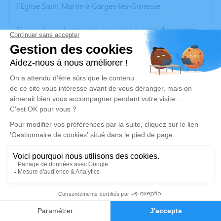
l'Eglise Saint Martin à Garges-lès-Gonesse.
Si vous le souhaitez une urne sera à votre disposition
pour faire un don pour la recherche sur le cancer.
Un service de plantation d’arbre hommage est
disponible ici
.
Je rends hommage
Cérémonie
mardi 13 décembre 2022 à 10h00
Eglise Saint Martin de Garges-les-Gonesse
02 RUE DE VERDUN
95140 Garges-les-Gonesse
10
Faire-part
Hommages
Je rends hommage