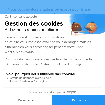
Nous vous invitons à utiliser cet espace pour laisser
vos condoléances, partager des photos souvenirs, une
anecdote ou exprimer vos pensées à travers des
poèmes ou des textes. Cet endroit est un lieu
d'expression dédié à honorer la mémoire de Bernard
LEVAL.
Un service de plantation d’arbre hommage est
disponible ici
.
Je rends hommage
Cérémonie
mardi 16 janvier 2024 à 14h00
Crematorium de Beauvais
0
58 rue du Tilloy
Faire-part
Hommages
60000 Beauvais